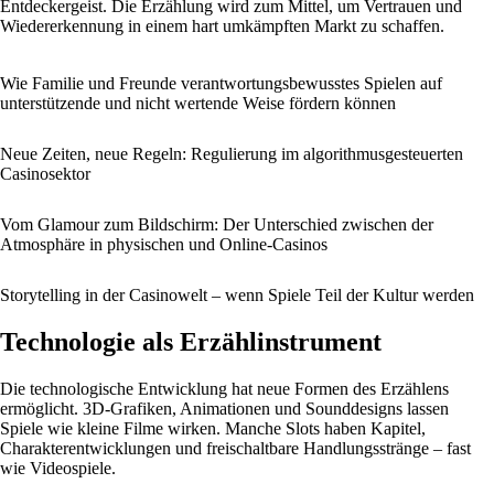
Entdeckergeist. Die Erzählung wird zum Mittel, um Vertrauen und
Wiedererkennung in einem hart umkämpften Markt zu schaffen.
Wie Familie und Freunde verantwortungsbewusstes Spielen auf
unterstützende und nicht wertende Weise fördern können
Neue Zeiten, neue Regeln: Regulierung im algorithmusgesteuerten
Casinosektor
Vom Glamour zum Bildschirm: Der Unterschied zwischen der
Atmosphäre in physischen und Online-Casinos
Storytelling in der Casinowelt – wenn Spiele Teil der Kultur werden
Technologie als Erzählinstrument
Die technologische Entwicklung hat neue Formen des Erzählens
ermöglicht. 3D-Grafiken, Animationen und Sounddesigns lassen
Spiele wie kleine Filme wirken. Manche Slots haben Kapitel,
Charakterentwicklungen und freischaltbare Handlungsstränge – fast
wie Videospiele.