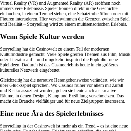
Virtual Reality (VR) und Augmented Reality (AR) eröffnen noch
immersivere Erlebnisse. Spieler können direkt in die Geschichte
eintauchen, in einem Tempel stehen, eine Schatztruhe öffnen oder mit
Figuren interagieren. Hier verschwimmen die Grenzen zwischen Spiel
und Realität – Storytelling wird zu einem multisensorischen Erlebnis.
Wenn Spiele Kultur werden
Storytelling hat die Casinowelt zu einem Teil der modernen
Kulturindustrie gemacht. Viele Spiele greifen Themen aus Film, Musik
oder Literatur auf – und umgekehrt inspiriert die Popkultur neue
Spielideen. Dadurch ist das Casinoerlebnis heute in ein größeres
kulturelles Netzwerk eingebettet.
Gleichzeitig hat die narrative Herangehensweise verändert, wie wir
über Glücksspiel sprechen. Wo Casinos früher vor allem mit Zufall
und Risiko assoziiert wurden, gelten sie heute auch als kreative
Räume, in denen Design, Klang und Erzählung verschmelzen. Das
macht die Branche vielfältiger und für neue Zielgruppen interessant.
Eine neue Ära des Spielerlebnisses
Storytelling in der Casinowelt ist mehr als ein Trend – es ist eine neue