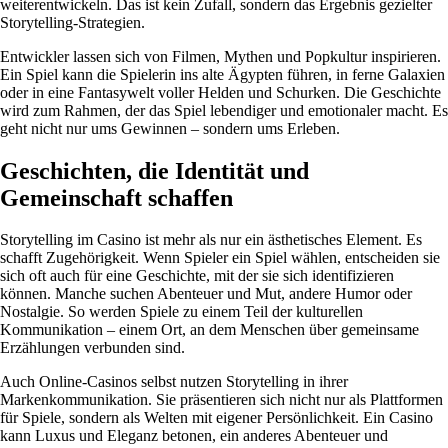
weiterentwickeln. Das ist kein Zufall, sondern das Ergebnis gezielter
Storytelling-Strategien.
Entwickler lassen sich von Filmen, Mythen und Popkultur inspirieren.
Ein Spiel kann die Spielerin ins alte Ägypten führen, in ferne Galaxien
oder in eine Fantasywelt voller Helden und Schurken. Die Geschichte
wird zum Rahmen, der das Spiel lebendiger und emotionaler macht. Es
geht nicht nur ums Gewinnen – sondern ums Erleben.
Geschichten, die Identität und
Gemeinschaft schaffen
Storytelling im Casino ist mehr als nur ein ästhetisches Element. Es
schafft Zugehörigkeit. Wenn Spieler ein Spiel wählen, entscheiden sie
sich oft auch für eine Geschichte, mit der sie sich identifizieren
können. Manche suchen Abenteuer und Mut, andere Humor oder
Nostalgie. So werden Spiele zu einem Teil der kulturellen
Kommunikation – einem Ort, an dem Menschen über gemeinsame
Erzählungen verbunden sind.
Auch Online-Casinos selbst nutzen Storytelling in ihrer
Markenkommunikation. Sie präsentieren sich nicht nur als Plattformen
für Spiele, sondern als Welten mit eigener Persönlichkeit. Ein Casino
kann Luxus und Eleganz betonen, ein anderes Abenteuer und