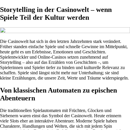
Storytelling in der Casinowelt – wenn
Spiele Teil der Kultur werden
Die Casinowelt hat sich in den letzten Jahrzehnten stark verändert.
Früher standen einfache Spiele und schnelle Gewinne im Mittelpunkt,
heute geht es um Erlebnisse, Emotionen und Geschichten.
Spielentwickler und Online-Casinos setzen zunehmend auf
Storytelling – also auf das Erzählen von Geschichten –, um
Spielerinnen und Spieler tiefer zu binden und kulturelle Relevanz zu
schaffen. Spiele sind längst nicht mehr nur Unterhaltung; sie sind
kleine Erzählungen, die unsere Zeit, Werte und Träume widerspiegeln.
Von klassischen Automaten zu epischen
Abenteuern
Die traditionellen Spielautomaten mit Früchten, Glocken und
Siebenern waren einst das Symbol der Casinowelt. Heute erinnern
viele Slots eher an interaktive Abenteuer. Moderne Spiele haben
Charaktere, Handlungen und Welten, die sich mit jedem Spin