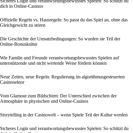
Sicheres Login und verantwortungsbewusstes Spielen: So schützt du
dich in Online-Casinos
Offizielle Regeln vs. Hausregeln: So passt du das Spiel an, ohne das
Gleichgewicht zu stören
Die Geschichte der Umsatzbedingungen: So wurden sie Teil der
Online-Bonuskultur
Wie Familie und Freunde verantwortungsbewusstes Spielen auf
unterstützende und nicht wertende Weise fördern können
Neue Zeiten, neue Regeln: Regulierung im algorithmusgesteuerten
Casinosektor
Vom Glamour zum Bildschirm: Der Unterschied zwischen der
Atmosphäre in physischen und Online-Casinos
Storytelling in der Casinowelt – wenn Spiele Teil der Kultur werden
Sicheres Login und verantwortungsbewusstes Spielen: So schützt du