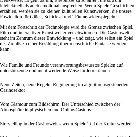
Denkweise. Es geht darum, Erlebnisse zu schaffen, die sowohl
intellektuell als auch emotional ansprechen. Wenn Spiele Geschichten
erzählen, werden sie zu kleinen kulturellen Kunstwerken, die unsere
Faszination für Glück, Schicksal und Träume widerspiegeln.
Mit dem Fortschritt der Technologie wird die Grenze zwischen Spiel,
Film und interaktiver Kunst weiter verschwimmen. Die Casinowelt
steht im Zentrum dieser Entwicklung – und zeigt, wie selbst ein Spiel
des Zufalls zu einer Erzählung über menschliche Fantasie werden
kann.
Wie Familie und Freunde verantwortungsbewusstes Spielen auf
unterstützende und nicht wertende Weise fördern können
Neue Zeiten, neue Regeln: Regulierung im algorithmusgesteuerten
Casinosektor
Vom Glamour zum Bildschirm: Der Unterschied zwischen der
Atmosphäre in physischen und Online-Casinos
Storytelling in der Casinowelt – wenn Spiele Teil der Kultur werden