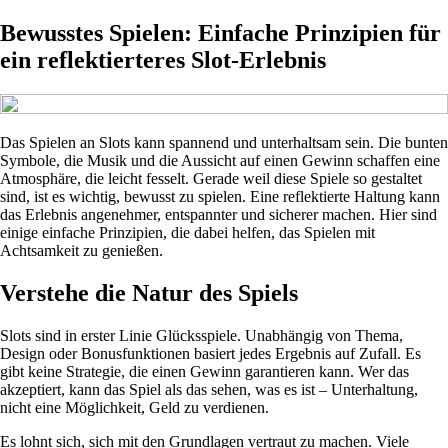
Bewusstes Spielen: Einfache Prinzipien für
ein reflektierteres Slot-Erlebnis
Das Spielen an Slots kann spannend und unterhaltsam sein. Die bunten
Symbole, die Musik und die Aussicht auf einen Gewinn schaffen eine
Atmosphäre, die leicht fesselt. Gerade weil diese Spiele so gestaltet
sind, ist es wichtig, bewusst zu spielen. Eine reflektierte Haltung kann
das Erlebnis angenehmer, entspannter und sicherer machen. Hier sind
einige einfache Prinzipien, die dabei helfen, das Spielen mit
Achtsamkeit zu genießen.
Verstehe die Natur des Spiels
Slots sind in erster Linie Glücksspiele. Unabhängig von Thema,
Design oder Bonusfunktionen basiert jedes Ergebnis auf Zufall. Es
gibt keine Strategie, die einen Gewinn garantieren kann. Wer das
akzeptiert, kann das Spiel als das sehen, was es ist – Unterhaltung,
nicht eine Möglichkeit, Geld zu verdienen.
Es lohnt sich, sich mit den Grundlagen vertraut zu machen. Viele