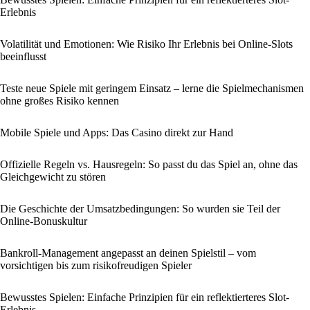
Erlebnis
Volatilität und Emotionen: Wie Risiko Ihr Erlebnis bei Online-Slots
beeinflusst
Teste neue Spiele mit geringem Einsatz – lerne die Spielmechanismen
ohne großes Risiko kennen
Mobile Spiele und Apps: Das Casino direkt zur Hand
Offizielle Regeln vs. Hausregeln: So passt du das Spiel an, ohne das
Gleichgewicht zu stören
Die Geschichte der Umsatzbedingungen: So wurden sie Teil der
Online-Bonuskultur
Bankroll-Management angepasst an deinen Spielstil – vom
vorsichtigen bis zum risikofreudigen Spieler
Bewusstes Spielen: Einfache Prinzipien für ein reflektierteres Slot-
Erlebnis